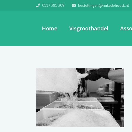
0117 381 309
bestellingen@mikedehouck.nl
Home
Visgroothandel
Asso