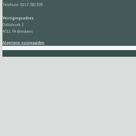
Telefoon: 0117-381309
Vestigingsadres
Deltahoek 2
4511 PA Breskens
Algemene voorwaarden