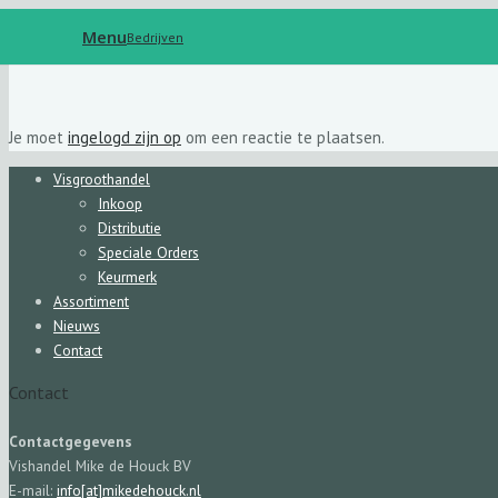
Menu
Bedrijven
Je moet
ingelogd zijn op
om een reactie te plaatsen.
Visgroothandel
Inkoop
Distributie
Speciale Orders
Keurmerk
Assortiment
Nieuws
Contact
Contact
Contactgegevens
Vishandel Mike de Houck BV
E-mail:
info[at]mikedehouck.nl