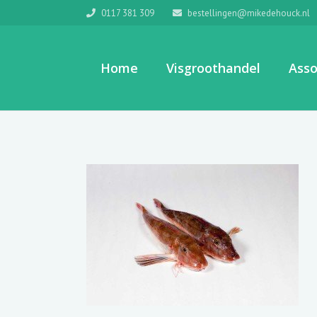
0117 381 309
bestellingen@mikedehouck.nl
Home
Visgroothandel
Asso