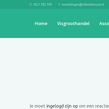
0117 381 309
bestellingen@mikedehouck.nl
Home
Visgroothandel
Asso
Je moet
ingelogd zijn op
om een reactie