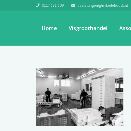
0117 381 309
bestellingen@mikedehouck.nl
Home
Visgroothandel
Asso