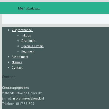
Menu
Bedrijven
Visgroothandel
Inkoop
Distributie
Speciale Orders
Keurmerk
Assortiment
Nieuws
Contact
Contact
Contactgegevens
Vishandel Mike de Houck BV
E-mail:
info[at]mikedehouck.nl
Telefoon: 0117-381309