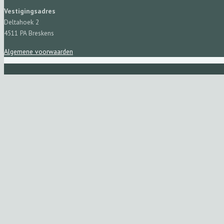
Vestigingsadres
Deltahoek 2
4511 PA Breskens
Algemene voorwaarden