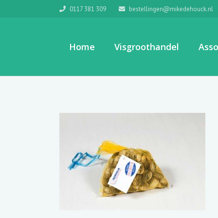
0117 381 309
bestellingen@mikedehouck.nl
Home
Visgroothandel
Asso