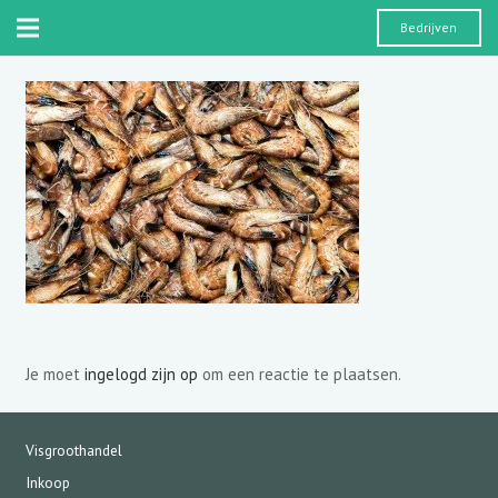
Bedrijven
Je moet
ingelogd zijn op
om een reactie te plaatsen.
Visgroothandel
Inkoop