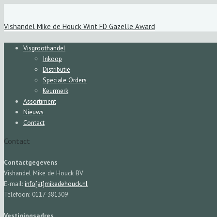
Vishandel Mike de Houck Wint FD Gazelle Award
Visgroothandel
Inkoop
Distributie
Speciale Orders
Keurmerk
Assortiment
Nieuws
Contact
Contact
Contactgegevens
Vishandel Mike de Houck BV
E-mail:
info[at]mikedehouck.nl
Telefoon: 0117-381309
Vestigingsadres