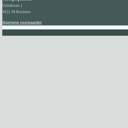
Deltahoek 2
4511 PA Breskens
Algemene voorwaarden