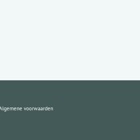
Algemene voorwaarden