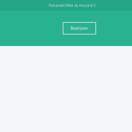
Vishandel Mike de Houck B.V.
Bedrijven